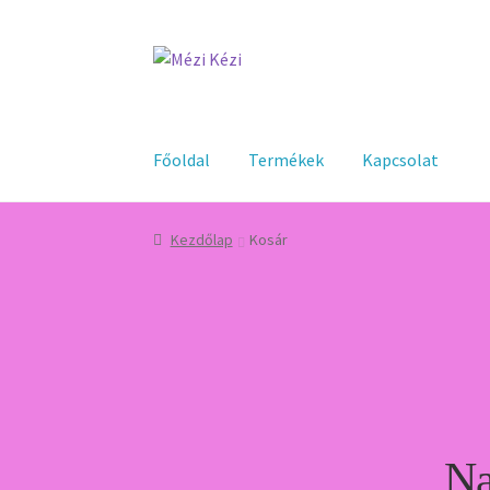
Ugrás
Kilépés
a
a
navigációhoz
tartalomba
Főoldal
Termékek
Kapcsolat
Kezdőlap
Kosár
Na