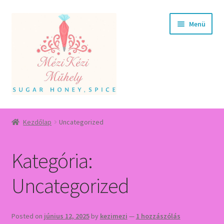
Ugrás
Kilépés
Menü
a
a
navigációhoz
tartalomba
Főoldal
Kezdőlap
Uncategorized
Termékek
Kategória:
Kapcsolat
Uncategorized
Posted on
június 12, 2025
by
kezimezi
—
1 hozzászólás